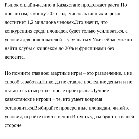
Рынок онлайн-казино в Казахстане продолжает расти.По
прогнозам, к концу 2025 года число активных игроков
достигнет 1,2 миллиона человек.Это значит, что
конкуренция среди площадок будет только усиливаться, а
условия для пользователей – улучшаться.Уже сейчас можно
найти клубы с кэшбэком до 20% и фриспинами без
депозита.
Но помните главное: азартные игры – это развлечение, а не
способ заработка.Никогда не ставьте последние деньги и не
пытайтесь отыграться после проигрыша.Лучшие
казахстанские игроки – те, кто умеет вовремя
остановиться.Выбирайте проверенные площадки, читайте
условия, играйте ответственно.И пусть удача будет на вашей
стороне.