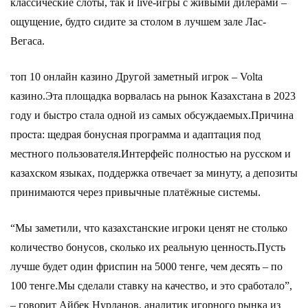
классические слоты, так и live-игры с живыми дилерами –
ощущение, будто сидите за столом в лучшем зале Лас-
Вегаса.
топ 10 онлайн казино
Другой заметный игрок – Volta
казино.Эта площадка ворвалась на рынок Казахстана в 2023
году и быстро стала одной из самых обсуждаемых.Причина
проста: щедрая бонусная программа и адаптация под
местного пользователя.Интерфейс полностью на русском и
казахском языках, поддержка отвечает за минуту, а депозиты
принимаются через привычные платёжные системы.
“Мы заметили, что казахстанские игроки ценят не столько
количество бонусов, сколько их реальную ценность.Пусть
лучше будет один фриспин на 5000 тенге, чем десять – по
100 тенге.Мы сделали ставку на качество, и это сработало”,
– говорит Айбек Нурланов, аналитик игорного рынка из